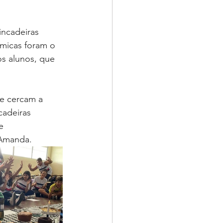
incadeiras 
micas foram o 
os alunos, que 
e cercam a 
cadeiras 
e 
 Amanda. 