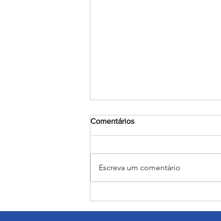
Comentários
Escreva um comentário
Salesiano Carpina retorna ao
Nordestão após 8 anos