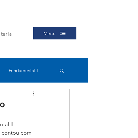
taria
Menu
Fundamental I
Educacional
no
al II 
, contou com 