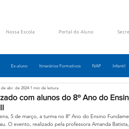
Nossa Escola
Portal do Aluno
Secre
Ex-aluno
Itinerários Formativos
NAP
Infantil
 de abr. de 2024
1 min de leitura
o
Pastoral
Esportes
Turno Integral
Tecnologia 
lizado com alunos do 8º Ano do Ensi
II
Robótica
Bolsas filantrópicas
ira, 5 de março, a turma no 8º Ano do Ensino Fundament
au. O evento, realizado pela professora Amanda Batista