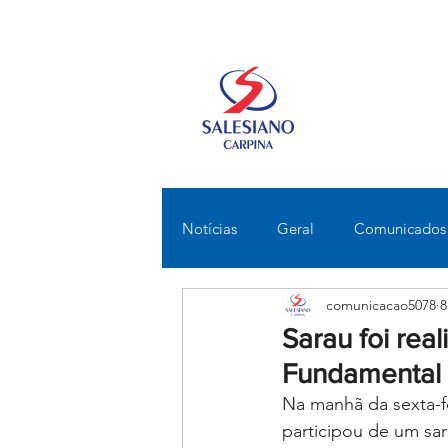
Notícias
Geral
Comunicados
comunicacao5078
8
Fundamental II
Ensino Médi
Sarau foi rea
Fundamental 
Educomunicação
Bilíngue
Na manhã da sexta-fe
participou de um sar