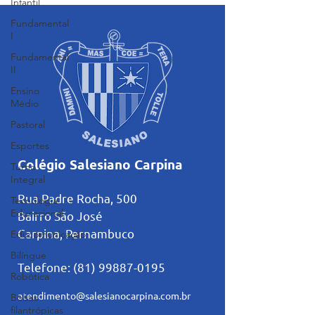
Infantil
Fundamental
I
Fundamental
II
Ensino
Médio
Pastoral
Esportes
Colégio Salesiano Carpina
Turno
Integral
Rua Padre Rocha, 500
Tecnologia
Educacional
Bairro São José
Carpina, Pernambuco
Educomunicação
Bilíngue
Telefone:
(81) 99887-0195
Robótica
atendimento@salesianocarpina.co
m.br
Bolsas
filantrópicas