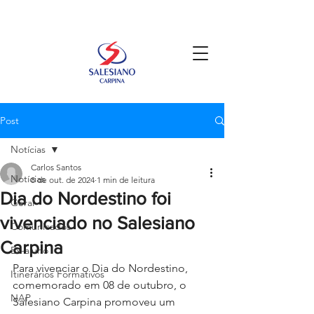
Post
Notícias
Carlos Santos
Notícias
8 de out. de 2024
1 min de leitura
Dia do Nordestino foi
Geral
vivenciado no Salesiano
Comunicados
Carpina
Ex-aluno
Para vivenciar o Dia do Nordestino, 
Itinerários Formativos
comemorado em 08 de outubro, o 
NAP
Salesiano Carpina promoveu um 