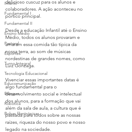
delicioso cuscuz para os alunos e 
Infantil
colaboradores. A ação aconteceu no 
Fundamental I
pórtico principal. 
Fundamental II
Desde a educação Infantil até o Ensino 
Ensino Médio
Médio, todos os alunos provaram e 
Pastoral
amaram essa comida tão típica da 
nossa terra, ao som de músicas 
Esportes
nordestinas de grandes nomes, como 
Turno Integral
Luiz Gonzaga. 
Tecnologia Educacional
Vivenciar essas importantes datas é 
Educomunicação
algo fundamental para o 
Bilíngue
desenvolvimento social e intelectual 
dos alunos, para a formação que vai 
Robótica
além da sala de aula, a cultura que é 
Bolsas filantrópicas
passada para todos sobre as nossas 
raízes, riqueza do nosso povo e nosso 
legado na sociedade. 