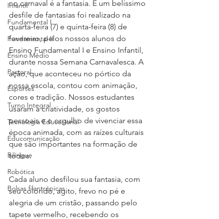
no carnaval é a fantasia. E um belíssimo 
Infantil
desfile de fantasias foi realizado na 
Fundamental I
quarta-feira (7) e quinta-feira (8) de 
fevereiro, pelos nossos alunos do 
Fundamental II
Ensino Fundamental I e Ensino Infantil, 
Ensino Médio
durante nossa Semana Carnavalesca. A 
Pastoral
ação, que aconteceu no pórtico da 
nossa escola, contou com animação, 
Esportes
cores e tradição. Nossos estudantes 
Turno Integral
usaram a criatividade, os gostos 
pessoais e o orgulho de vivenciar essa 
Tecnologia Educacional
época animada, com as raízes culturais 
Educomunicação
que são importantes na formação de 
Bilíngue
todos.
Robótica
Cada aluno desfilou sua fantasia, com 
Bolsas filantrópicas
seu colorido, agito, frevo no pé e 
alegria de um cristão, passando pelo 
tapete vermelho, recebendo os 