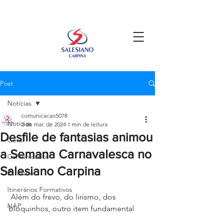
Post
Notícias
comunicacao5078
Notícias
3 de mar. de 2024
1 min de leitura
Desfile de fantasias animou
Geral
a Semana Carnavalesca no
Comunicados
Salesiano Carpina
Ex-aluno
Itinerários Formativos
 Além do frevo, do lirismo, dos 
NAP
bloquinhos, outro item fundamental 