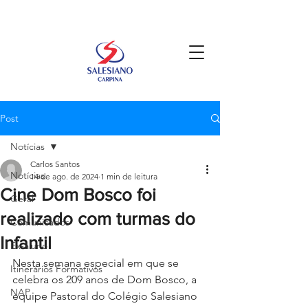
Post
Notícias
Carlos Santos
Notícias
14 de ago. de 2024
1 min de leitura
Cine Dom Bosco foi
Geral
realizado com turmas do
Comunicados
Infantil
Ex-aluno
Nesta semana especial em que se 
Itinerários Formativos
celebra os 209 anos de Dom Bosco, a 
NAP
equipe Pastoral do Colégio Salesiano 