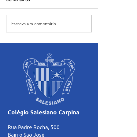
Escreva um comentário
Vivência do Dia da Saúde
Momento de Imp
Bucal foi realizada no
das Cinzas foi re
Salesiano Carpina
com alunos do S
Carpina
Colégio Salesiano Carpina
Rua Padre Rocha, 500
Bairro São José