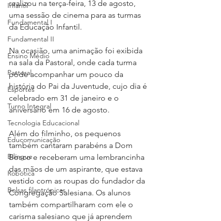
realizou na terça-feira, 13 de agosto, 
Infantil
uma sessão de cinema para as turmas 
Fundamental I
da Educação Infantil. 
Fundamental II
Na ocasião, uma animação foi exibida 
Ensino Médio
na sala da Pastoral, onde cada turma 
Pastoral
pôde acompanhar um pouco da 
história do Pai da Juventude, cujo dia é 
Esportes
celebrado em 31 de janeiro e o 
Turno Integral
aniversário em 16 de agosto. 
Tecnologia Educacional
Além do filminho, os pequenos 
Educomunicação
também cantaram parabéns a Dom 
Bilíngue
Bosco e receberam uma lembrancinha 
das mãos de um aspirante, que estava 
Robótica
vestido com as roupas do fundador da 
Bolsas filantrópicas
Congregação Salesiana. Os alunos 
também compartilharam com ele o 
carisma salesiano que já aprendem 