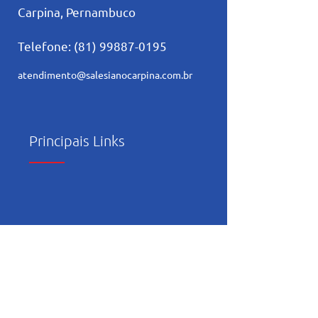
Carpina, Pernambuco
Telefone:
(81) 99887-0195
atendimento@salesianocarpina.co
m.br
Principais Links
Trabalhe Conosco
Política de Privacidade
Relatório de