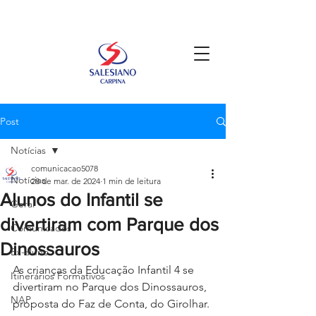
Post
Notícias
comunicacao5078
Notícias
28 de mar. de 2024
1 min de leitura
Alunos do Infantil se
Geral
divertiram com Parque dos
Comunicados
Dinossauros
Ex-aluno
As crianças da Educação Infantil 4 se 
Itinerários Formativos
divertiram no Parque dos Dinossauros, 
NAP
proposta do Faz de Conta, do Girolhar. 