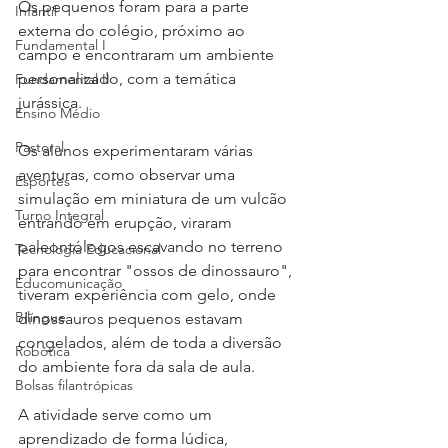
Os pequenos foram para a parte 
Infantil
externa do colégio, próximo ao 
Fundamental I
campo e encontraram um ambiente 
personalizado, com a temática 
Fundamental II
jurássica. 
Ensino Médio
Pastoral
Os alunos experimentaram várias 
aventuras, como observar uma 
Esportes
simulação em miniatura de um vulcão 
Turno Integral
entrando em erupção, viraram 
paleontólogos escavando no terreno 
Tecnologia Educacional
para encontrar "ossos de dinossauro", 
Educomunicação
tiveram experiência com gelo, onde 
Bilíngue
dinossauros pequenos estavam 
congelados, além de toda a diversão 
Robótica
do ambiente fora da sala de aula. 
Bolsas filantrópicas
A atividade serve como um 
aprendizado de forma lúdica, 