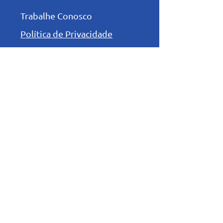
Trabalhe Conosco
Política de Privacidade
Relatório de
Transparência e
Igualdade Salarial
Niveis de Ensino
Infantil