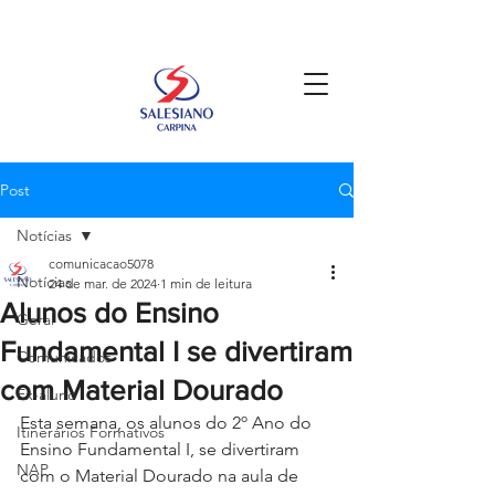
Post
Notícias
comunicacao5078
Notícias
24 de mar. de 2024
1 min de leitura
Alunos do Ensino
Geral
Fundamental I se divertiram
Comunicados
com Material Dourado
Ex-aluno
Esta semana, os alunos do 2º Ano do 
Itinerários Formativos
Ensino Fundamental I, se divertiram 
NAP
com o Material Dourado na aula de 