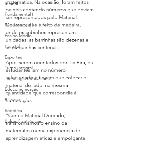
matemática. Na ocasião, foram feitos 
Infantil
painéis contendo números que deviam 
Fundamental I
ser representados pelo Material 
Dourado, que é feito de madeira, 
Fundamental II
onde os cubinhos representam 
Ensino Médio
unidades, as barrinhas são dezenas e 
Pastoral
as plaquinhas centenas. 
Esportes
Após serem orientados por Tia Bira, os 
Turno Integral
estudantes iam no número 
selecionado e tinham que colocar o 
Tecnologia Educacional
material do lado, na mesma 
Educomunicação
quantidade que correspondia à 
Bilíngue
numeração. 
Robótica
"Com o Material Dourado, 
Bolsas filantrópicas
transformamos o ensino da 
matemática numa experiência de 
aprendizagem eficaz e empolgante. 