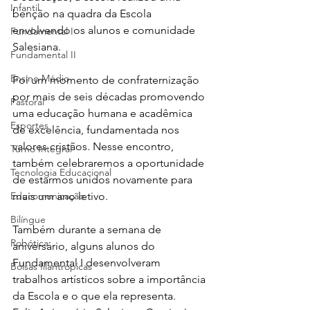
Infantil
benção na quadra da Escola 
envolvendo os alunos e comunidade 
Fundamental I
Salesiana.
Fundamental II
Ensino Médio
Foi um momento de confraternização 
por mais de seis décadas promovendo 
Pastoral
uma educação humana e acadêmica 
Esportes
de excelência, fundamentada nos 
valores cristãos. Nesse encontro, 
Turno Integral
também celebraremos a oportunidade 
Tecnologia Educacional
de estarmos unidos novamente para 
Educomunicação
mais um ano letivo.
Bilíngue
Também durante a semana de 
Robótica
aniversário, alguns alunos do 
Fundamental I desenvolveram 
Bolsas filantrópicas
trabalhos artísticos sobre a importância 
da Escola e o que ela representa.