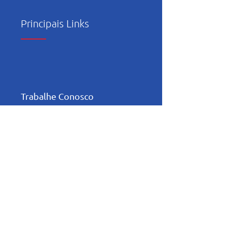
Principais Links
Trabalhe Conosco
Política de Privacidade
Relatório de
Transparência e
Igualdade Salarial