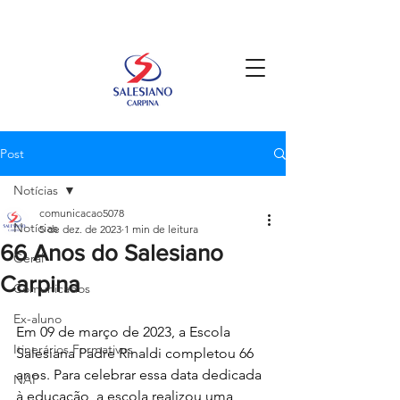
Post
Notícias
comunicacao5078
Notícias
5 de dez. de 2023
1 min de leitura
66 Anos do Salesiano
Geral
Carpina
Comunicados
Ex-aluno
Em 09 de março de 2023, a Escola 
Itinerários Formativos
Salesiana Padre Rinaldi completou 66 
anos. Para celebrar essa data dedicada 
NAP
à educação, a escola realizou uma 