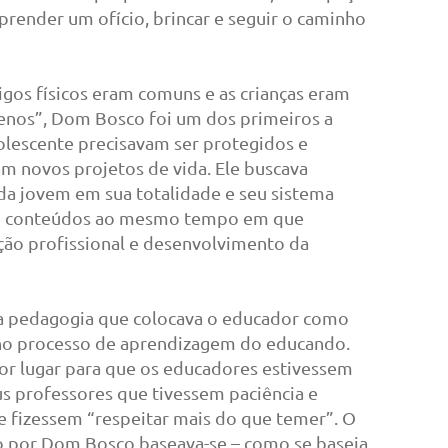
ender um ofício, brincar e seguir o caminho
gos físicos eram comuns e as crianças eram
enos”, Dom Bosco foi um dos primeiros a
dolescente precisavam ser protegidos e
 novos projetos de vida. Ele buscava
ada jovem em sua totalidade e seu sistema
 de conteúdos ao mesmo tempo em que
ação profissional e desenvolvimento da
 pedagogia que colocava o educador como
no processo de aprendizagem do educando.
or lugar para que os educadores estivessem
us professores que tivessem paciência e
se fizessem “respeitar mais do que temer”. O
o por Dom Bosco baseava-se – como se baseia