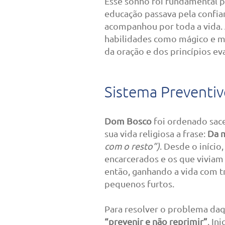
Esse sonho foi fundamental 
educação passava pela confian
acompanhou por toda a vida. 
habilidades como mágico e ma
da oração e dos princípios ev
Sistema Preventi
Dom Bosco
foi ordenado sac
sua vida religiosa a frase:
Da m
com o resto”)
. Desde o início
encarcerados e os que viviam 
então, ganhando a vida com 
pequenos furtos.
Para resolver o problema daq
“prevenir e não reprimir”
. In