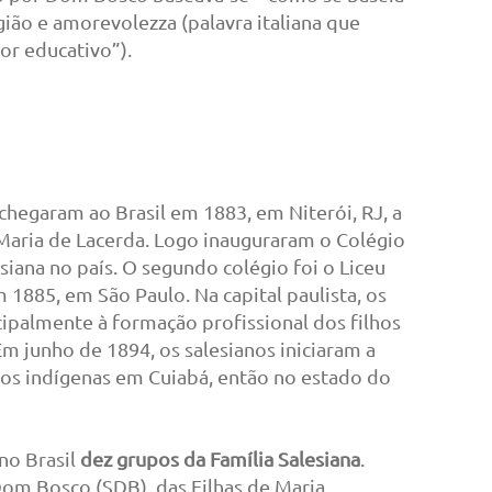
ligião e amorevolezza (palavra italiana que
r educativo”).
chegaram ao Brasil em 1883, em Niterói, RJ, a
aria de Lacerda. Logo inauguraram o Colégio
siana no país. O segundo colégio foi o Liceu
1885, em São Paulo. Na capital paulista, os
cipalmente à formação profissional dos filhos
Em junho de 1894, os salesianos iniciaram a
vos indígenas em Cuiabá, então no estado do
no Brasil
dez grupos da Família Salesiana
.
om Bosco (SDB), das Filhas de Maria