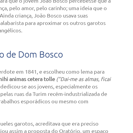
para que o jovem João Bosco percebesse que a
ça, pelo amor, pelo carinho; uma ideia que o
Ainda criança, João Bosco usava suas
labarista para aproximar os outros garotos
angélicos.
vo de Dom Bosco
erdote em 1841, e escolheu como lema para
ihi animas cetera tolle
(“Dai-me as almas, ficai
, dedicou-se aos jovens, especialmente os
pelas ruas da Turim recém-industrializada de
trabalhos esporádicos ou mesmo com
ueles garotos, acreditava que era preciso
iciou assim a proposta do Oratório, um espaço