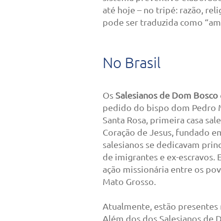
até hoje – no tripé: razão, re
pode ser traduzida como “amo
No Brasil
Os
Salesianos de Dom Bosco
pedido do bispo dom Pedro M
Santa Rosa, primeira casa sale
Coração de Jesus, fundado em 
salesianos se dedicavam prin
de imigrantes e ex-escravos. 
ação missionária entre os po
Mato Grosso.
Atualmente, estão presentes 
Além dos dos Salesianos de D