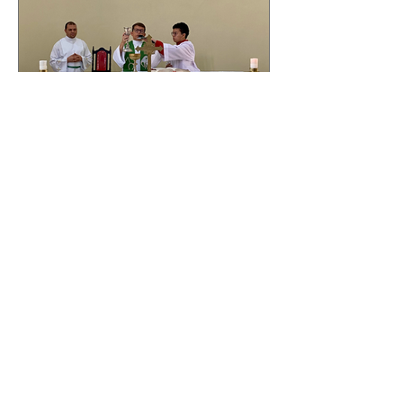
Missa com as turmas do
Fundamental II
As turmas do Fundamental II
participaram da Santa Missa,
fortalecendo valores, espiritualidade e
a vivência do carisma salesiano. A...