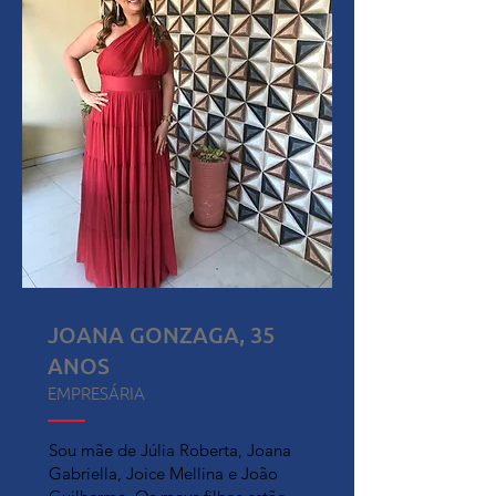
JOANA GONZAGA, 35
ANOS
EMPRESÁRIA
Sou mãe de Júlia Roberta, Joana
Gabriella, Joice Mellina e João