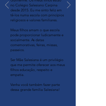
Guilherme. Os meus filhos estão
no Colégio Salesiano Carpina
desde 2015. Eu me sinto feliz em
tê-los numa escola com princípios
religiosos e valores familiares.
Meus filhos amam o que escola
pode proporcionar ludicamente e
socialmente. As datas
comemorativas, feiras, missas,
passeios.
Ser Mãe Salesiana é um privilégio
que me permite oferecer aos meus
filhos educação, respeito e
empatia.
Venha você também fazer parte
dessa grande família Salesiana!