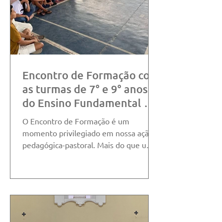
comunidade pedagógica e pastoral do
Colégio Salesiano Carpina aos
vestibulandos que iniciam uma n
Encontro de Formação com
as turmas de 7° e 9° anos
do Ensino Fundamental e
1° e 2° anos do Ensino
O Encontro de Formação é um
Médio
momento privilegiado em nossa ação
pedagógica-pastoral. Mais do que uma
atividade acadêmica, ele se torna um...