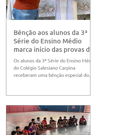
Bênção aos alunos da 3ª
Série do Ensino Médio
marca início das provas dos
vestibulares do mês de
Os alunos da 3ª Série do Ensino Médio
novembro
do Colégio Salesiano Carpina
receberam uma bênção especial do
Diretor Padre Rodrigo Menezes, SDB,
antes de iniciarem a jornada dos
vestibulares neste mês de novembro.
O momento de oração, reflexão e
esperança foi um convite à confiança
em Deus e à serenidade diante dos
desafios dessa etapa tão importante.
Simbolizando também todo o apoio da