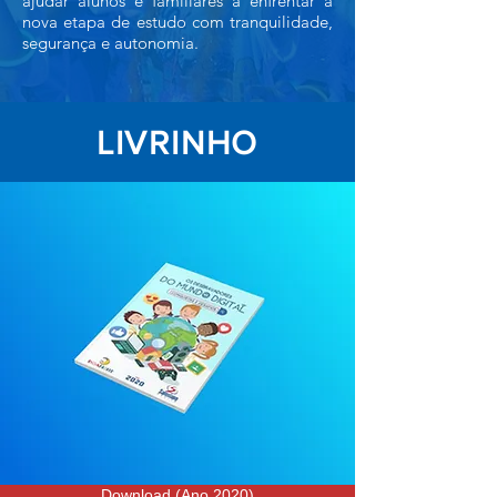
ajudar alunos e familiares a enfrentar a
nova etapa de estudo com tranquilidade,
segurança e autonomia.
LIVRINHO
Download (Ano 2020)