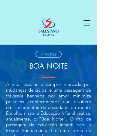
< Voltar
BOA NOITE
A vida escolar é sempre marcada por
mudanças de ciclos, e uma passagem de
travessia banhada por amor minimiza
possíveis acontecimentos que resultem
em sentimentos de ansiedade ou medo.
De olho nisso, a Educação Infantil realiza,
anualmente, o “Boa Noite”. O rito de
passagem da Educação Infantil para o
Ensino Fundamental I é uma forma de