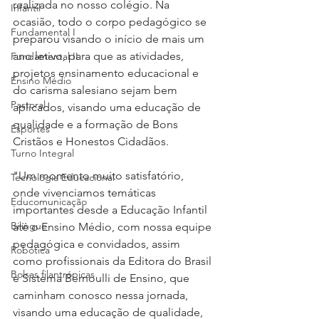
realizada no nosso colégio. Na 
Infantil
ocasião, todo o corpo pedagógico se 
Fundamental I
preparou visando o início de mais um 
ano letivo, para que as atividades, 
Fundamental II
projetos ensinamento educacional e 
Ensino Médio
do carisma salesiano sejam bem 
Pastoral
aplicados, visando uma educação de 
qualidade e a formação de Bons 
Esportes
Cristãos e Honestos Cidadãos.
Turno Integral
"Um momento muito satisfatório, 
Tecnologia Educacional
onde vivenciamos temáticas 
Educomunicação
importantes desde a Educação Infantil 
Bilíngue
até o Ensino Médio, com nossa equipe 
pedagógica e convidados, assim 
Robótica
como profissionais da Editora do Brasil 
Bolsas filantrópicas
e Sistema Bernoulli de Ensino, que 
caminham conosco nessa jornada, 
visando uma educação de qualidade, 