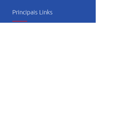
Principais Links
Trabalhe Conosco
Política de Privacidade
Relatório de
Transparência e
Igualdade Salarial