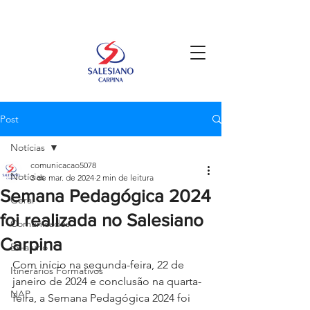
Post
Notícias
comunicacao5078
Notícias
3 de mar. de 2024
2 min de leitura
Semana Pedagógica 2024
Geral
foi realizada no Salesiano
Comunicados
Carpina
Ex-aluno
Com início na segunda-feira, 22 de 
Itinerários Formativos
janeiro de 2024 e conclusão na quarta-
NAP
feira, a Semana Pedagógica 2024 foi 