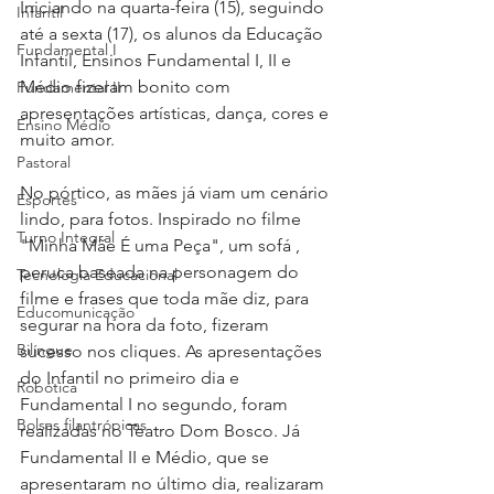
Iniciando na quarta-feira (15), seguindo 
Infantil
até a sexta (17), os alunos da Educação 
Fundamental I
Infantil, Ensinos Fundamental I, II e 
Médio fizeram bonito com 
Fundamental II
apresentações artísticas, dança, cores e 
Ensino Médio
muito amor. 
Pastoral
No pórtico, as mães já viam um cenário 
Esportes
lindo, para fotos. Inspirado no filme 
Turno Integral
"Minha Mãe É uma Peça", um sofá , 
peruca baseada na personagem do 
Tecnologia Educacional
filme e frases que toda mãe diz, para 
Educomunicação
segurar na hora da foto, fizeram 
Bilíngue
sucesso nos cliques. As apresentações 
do Infantil no primeiro dia e 
Robótica
Fundamental I no segundo, foram 
Bolsas filantrópicas
realizadas no Teatro Dom Bosco. Já  
Fundamental II e Médio, que se 
apresentaram no último dia, realizaram 