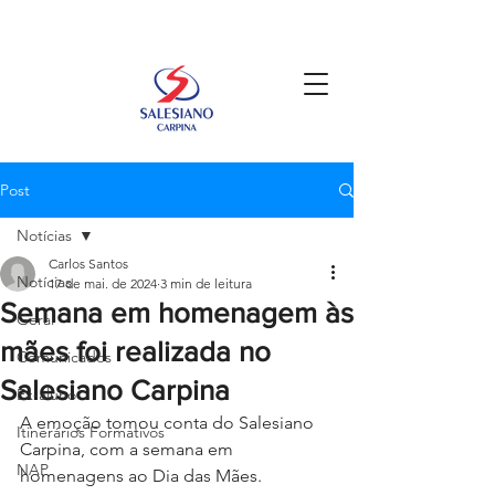
Post
Notícias
Carlos Santos
Notícias
17 de mai. de 2024
3 min de leitura
Semana em homenagem às
Geral
mães foi realizada no
Comunicados
Salesiano Carpina
Ex-aluno
A emoção tomou conta do Salesiano 
Itinerários Formativos
Carpina, com a semana em 
NAP
homenagens ao Dia das Mães. 