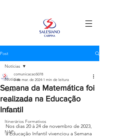
Post
Notícias
comunicacao5078
Notícias
3 de mar. de 2024
1 min de leitura
Semana da Matemática foi
Geral
realizada na Educação
Comunicados
Infantil
Ex-aluno
Itinerários Formativos
Nos dias 20 à 24 de novembro de 2023, 
NAP
a Educação Infantil vivenciou a Semana 