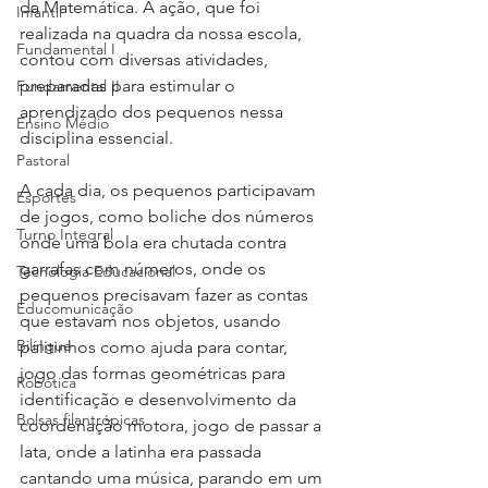
da Matemática. A ação, que foi 
Infantil
realizada na quadra da nossa escola, 
Fundamental I
contou com diversas atividades, 
preparadas para estimular o 
Fundamental II
aprendizado dos pequenos nessa 
Ensino Médio
disciplina essencial.
Pastoral
A cada dia, os pequenos participavam 
Esportes
de jogos, como boliche dos números 
Turno Integral
onde uma bola era chutada contra 
garrafas com números, onde os 
Tecnologia Educacional
pequenos precisavam fazer as contas 
Educomunicação
que estavam nos objetos, usando 
Bilíngue
palitinhos como ajuda para contar, 
jogo das formas geométricas para 
Robótica
identificação e desenvolvimento da 
Bolsas filantrópicas
coordenação motora, jogo de passar a 
lata, onde a latinha era passada 
cantando uma música, parando em um 