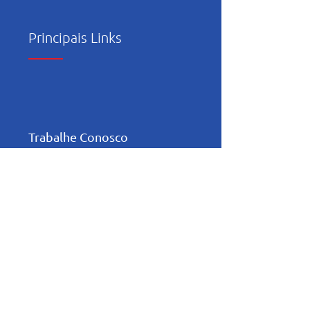
Principais Links
Trabalhe Conosco
Política de Privacidade
Relatório de
Transparência e
Igualdade Salarial