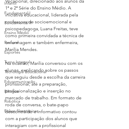
Vocacional, direcionado aos alunos da 
Infantil
1ª e 2ª Série do Ensino Médio. A 
Fundamental I
iniciativa educacional, liderada pela 
professora de socioemocional e 
Fundamental II
psicopedagoga, Luana Freitas, teve 
Ensino Médio
como primeira convidada a técnica de 
Pastoral
enfermagem e também enfermeira, 
Marília Mendes.
Esportes
Turno Integral
Na ocasião, Marília conversou com os 
alunos, explicando sobre os passos 
Tecnologia Educacional
que seguiu desde a escolha da carreira 
Educomunicação
profissional, até a preparação, 
profissionalização e inserção no 
Bilíngue
mercado de trabalho. Em formato de 
Robótica
roda de conversa, o bate-papo 
Bolsas filantrópicas
descontraído e informativo contou 
com a participação dos alunos que 
interagiam com a profissional 