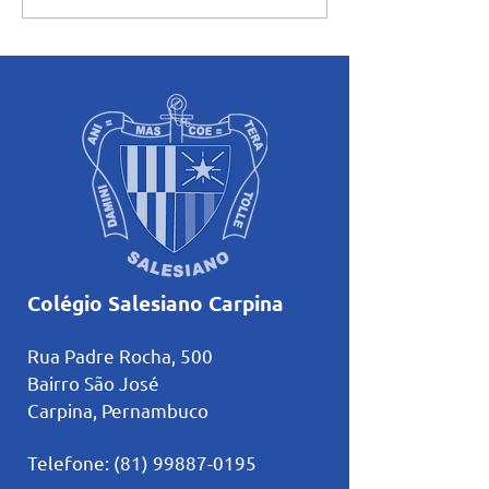
68 anos de fundação
Folia foi realizad
Salesiano Carpin
Colégio Salesiano Carpina
Rua Padre Rocha, 500
Bairro São José
Carpina, Pernambuco
Telefone:
(81) 99887-0195