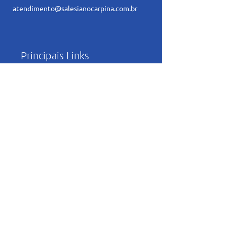
atendimento@salesianocarpina.co
m.br
Principais Links
Trabalhe Conosco
Política de Privacidade
Relatório de
Transparência e
Igualdade Salarial