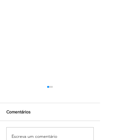
Comentários
Escreva um comentário
Salesiano Carpina celebra
Com muita alegri