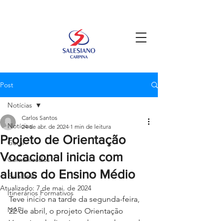
Post
Notícias
Carlos Santos
Notícias
24 de abr. de 2024
1 min de leitura
Projeto de Orientação
Geral
Vocacional inicia com
Comunicados
alunos do Ensino Médio
Ex-aluno
Atualizado:
7 de mai. de 2024
Itinerários Formativos
Teve início na tarde da segunda-feira, 
NAP
22 de abril, o projeto Orientação 