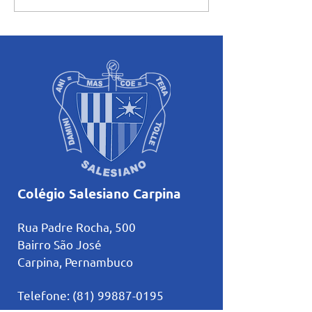
68 anos de fundação
Folia foi realizad
Salesiano Carpin
Colégio Salesiano Carpina
Rua Padre Rocha, 500
Bairro São José
Carpina, Pernambuco
Telefone:
(81) 99887-0195