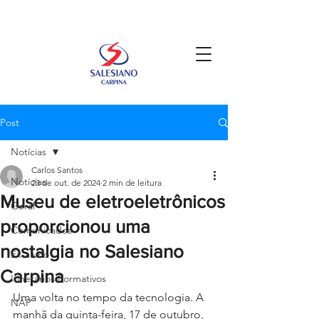
Post
Notícias
Carlos Santos
Notícias
23 de out. de 2024
2 min de leitura
Museu de eletroeletrônicos
Geral
proporcionou uma
Comunicados
nostalgia no Salesiano
Ex-aluno
Carpina
Itinerários Formativos
Uma volta no tempo da tecnologia. A 
NAP
manhã da quinta-feira, 17 de outubro, 