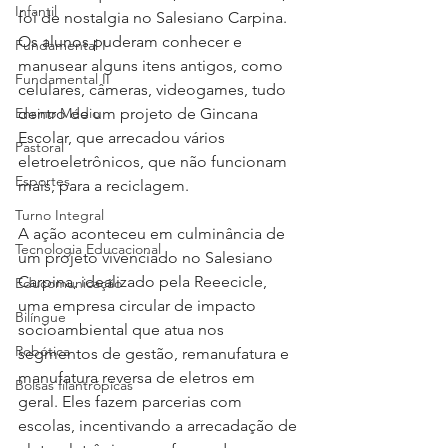
Infantil
foi de nostalgia no Salesiano Carpina. 
Os alunos puderam conhecer e 
Fundamental I
manusear alguns itens antigos, como 
Fundamental II
celulares, câmeras, videogames, tudo 
Ensino Médio
dentro de um projeto de Gincana 
Escolar, que arrecadou vários 
Pastoral
eletroeletrônicos, que não funcionam 
Esportes
mais, para a reciclagem. 
Turno Integral
A ação aconteceu em culminância de 
Tecnologia Educacional
um projeto vivenciado no Salesiano 
Carpina, idealizado pela Reeecicle, 
Educomunicação
uma empresa circular de impacto 
Bilíngue
socioambiental que atua nos 
Robótica
segmentos de gestão, remanufatura e 
manufatura reversa de eletros em 
Bolsas filantrópicas
geral. Eles fazem parcerias com 
escolas, incentivando a arrecadação de 