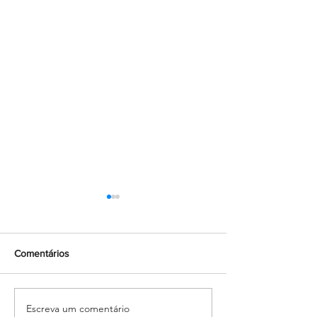
Comentários
Escreva um comentário
Salesiano Carpina celebra
Com muita alegri