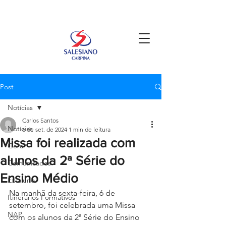
Post
Notícias
Carlos Santos
Notícias
6 de set. de 2024
1 min de leitura
Missa foi realizada com
Geral
alunos da 2ª Série do
Comunicados
Ensino Médio
Ex-aluno
Na manhã da sexta-feira, 6 de 
Itinerários Formativos
setembro, foi celebrada uma Missa 
NAP
com os alunos da 2ª Série do Ensino 