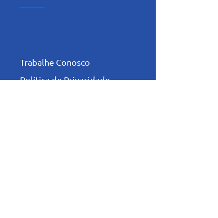
Trabalhe Conosco
Política de Privacidade
Relatório de
Transparência e
Igualdade Salarial