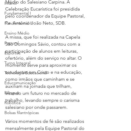
Médio do Salesiano Carpina. A 
Infantil
Celebração Eucarística foi presidida 
Fundamental I
pelo coordenador da Equipe Pastoral, 
Pe. Antônio João Neto, SDB. 
Fundamental II
Ensino Médio
A missa, que foi realizada na Capela 
Pastoral
São Domingos Sávio, contou com a 
participação de alunos em leituras, 
Esportes
ofertório, além do serviço no altar. O 
Turno Integral
momento serve para aproximar os 
estudantes em Cristo e na educação, 
Tecnologia Educacional
como irmãos que caminham e se 
Educomunicação
auxiliam na jornada que trilham, 
Bilíngue
visando um futuro no mercado de 
trabalho, levando sempre o carisma 
Robótica
salesiano por onde passarem. 
Bolsas filantrópicas
Vários momentos de fé são realizados 
mensalmente pela Equipe Pastoral do 