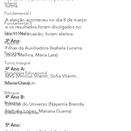
Infantil
turma. 
Fundamental I
A eleição aconteceu no dia 8 de março 
Fundamental II
e os resultados foram divulgados no 
Ensino Médio
dia 11. Na ocasião, foram eleitos: 
3º Ano:
Pastoral
Filhas da Auxiliadora (Isabela Lucena, 
Esportes
Joice Mellina, Maria Lara)
Turno Integral
4º Ano A:
Tecnologia Educacional
MVS (Vinicius Vilarim, Sofia Vilarim, 
Educomunicação
Maria Clara)
Bilíngue
4º Ano B:
Robótica
Estrelas do Universo (Nayanna Brenda, 
Nathalia Lopes, Mariana Guerra)
Bolsas filantrópicas
5º Ano: