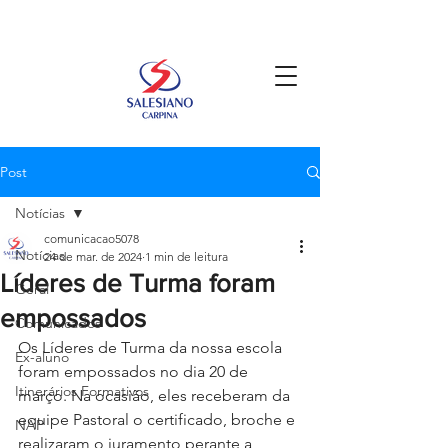
Post
Notícias
comunicacao5078
Notícias
24 de mar. de 2024
1 min de leitura
Líderes de Turma foram
Geral
empossados
Comunicados
Os Líderes de Turma da nossa escola 
Ex-aluno
foram empossados no dia 20 de 
Itinerários Formativos
março. Na ocasião, eles receberam da 
equipe Pastoral o certificado, broche e 
NAP
realizaram o juramento perante a 