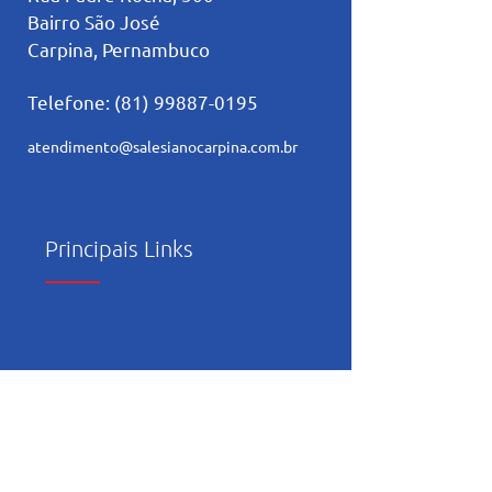
Bairro São José
Carpina, Pernambuco
Telefone:
(81) 99887-0195
atendimento@salesianocarpina.co
m.br
Principais Links
Trabalhe Conosco
Política de Privacidade
Relatório de