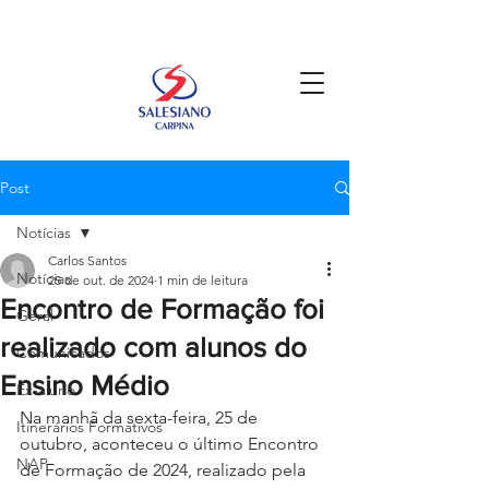
Post
Notícias
Carlos Santos
Notícias
25 de out. de 2024
1 min de leitura
Encontro de Formação foi
Geral
realizado com alunos do
Comunicados
Ensino Médio
Ex-aluno
Na manhã da sexta-feira, 25 de 
Itinerários Formativos
outubro, aconteceu o último Encontro 
NAP
de Formação de 2024, realizado pela 