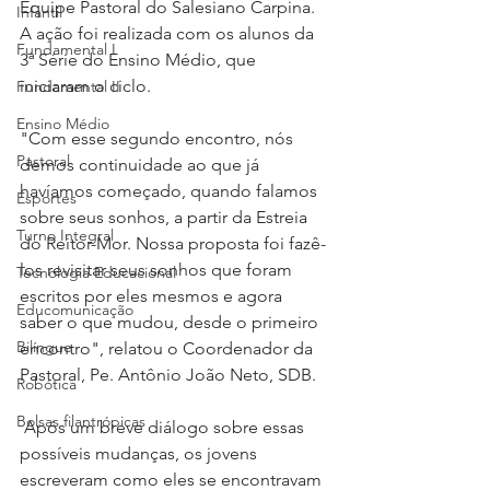
Equipe Pastoral do Salesiano Carpina. 
Infantil
A ação foi realizada com os alunos da 
Fundamental I
3ª Série do Ensino Médio, que 
iniciaram o ciclo.
Fundamental II
Ensino Médio
"Com esse segundo encontro, nós 
Pastoral
demos continuidade ao que já 
havíamos começado, quando falamos 
Esportes
sobre seus sonhos, a partir da Estreia 
Turno Integral
do Reitor-Mor. Nossa proposta foi fazê-
los revisitar seus sonhos que foram 
Tecnologia Educacional
escritos por eles mesmos e agora 
Educomunicação
saber o que mudou, desde o primeiro 
Bilíngue
encontro", relatou o Coordenador da 
Pastoral, Pe. Antônio João Neto, SDB.
Robótica
Bolsas filantrópicas
 Após um breve diálogo sobre essas 
possíveis mudanças, os jovens 
escreveram como eles se encontravam 