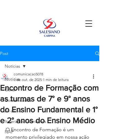
Post
Notícias
comunicacao5078
Notícias
1 de out. de 2025
1 min de leitura
Encontro de Formação com
Geral
as turmas de 7° e 9° anos
Comunicados
do Ensino Fundamental e 1°
Ex-aluno
e 2° anos do Ensino Médio
Itinerários Formativos
O Encontro de Formação é um 
NAP
momento privilegiado em nossa ação 