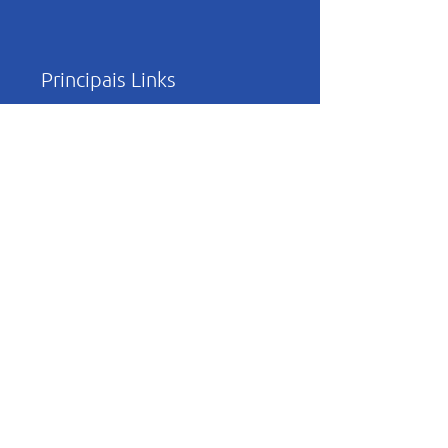
Principais Links
Trabalhe Conosco
Política de Privacidade
Relatório de
Transparência e
Igualdade Salarial