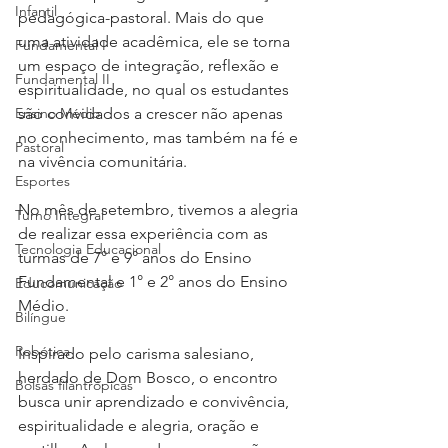
Infantil
pedagógica-pastoral. Mais do que 
uma atividade acadêmica, ele se torna 
Fundamental I
um espaço de integração, reflexão e 
Fundamental II
espiritualidade, no qual os estudantes 
Ensino Médio
são convidados a crescer não apenas 
no conhecimento, mas também na fé e 
Pastoral
na vivência comunitária.
Esportes
No mês de setembro, tivemos a alegria 
Turno Integral
de realizar essa experiência com as 
Tecnologia Educacional
turmas de 7° e 9° anos do Ensino 
Fundamental e 1° e 2° anos do Ensino 
Educomunicação
Médio.
Bilíngue
Robótica
Inspirado pelo carisma salesiano, 
herdado de Dom Bosco, o encontro 
Bolsas filantrópicas
busca unir aprendizado e convivência, 
espiritualidade e alegria, oração e 