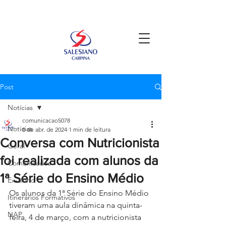
Post
Notícias
comunicacao5078
Notícias
8 de abr. de 2024
1 min de leitura
Conversa com Nutricionista
Geral
foi realizada com alunos da
Comunicados
1ª Série do Ensino Médio
Ex-aluno
Os alunos da 1ª Série do Ensino Médio 
Itinerários Formativos
tiveram uma aula dinâmica na quinta-
NAP
feira, 4 de março, com a nutricionista 