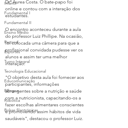
Drª Aurea Costa. O bate-papo foi 
Infantil
online e contou com a interação dos 
Fundamental I
estudantes. 
Fundamental II
O encontro aconteceu durante a aula 
Ensino Médio
do professor Luiz Phillipe. Na ocasião, 
Pastoral
foi colocada uma câmera para que a 
profissional convidada pudesse ver os 
Esportes
alunos e assim ter uma melhor 
Turno Integral
interação. 
Tecnologia Educacional
"O objetivo desta aula foi fornecer aos 
Educomunicação
participantes, informações 
Bilíngue
abrangentes sobre a nutrição e saúde 
com a nutricionista, capacitando-os a 
Robótica
fazer escolhas alimentares conscientes 
Bolsas filantrópicas
e promovendo assim hábitos de vida 
saudáveis", destacou o professor Luiz. 