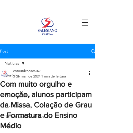
Post
Notícias
comunicacao5078
Notícias
3 de mar. de 2024
1 min de leitura
Com muito orgulho e
Geral
emoção, alunos participam
Comunicados
da Missa, Colação de Grau
Ex-aluno
e Formatura do Ensino
Itinerários Formativos
Médio
NAP