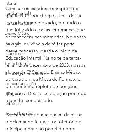
Infantil
Concluir os estudos é sempre algo 
Fundamental I
gratificante, por chegar à final dessa 
jornada do aprendizado, por tudo o 
Fundamental II
que foi vivido e pelas lembranças que 
Ensino Médio
permanecem nas memórias. No nosso 
Pastoral
colégio, a vivência da fé faz parte 
desse processo, desde o início na 
Esportes
Educação Infantil. Na noite da terça-
Turno Integral
feira, 12 de dezembro de 2023, nossos 
alunos da 3ª Série do Ensino Médio, 
Tecnologia Educacional
participaram da Missa de Formatura. 
Educomunicação
Um momento repleto de bênçãos, 
gratidão à Deus e celebração por tudo 
Bilíngue
o que foi conquistado.
Robótica
Bolsas filantrópicas
Os estudantes participaram da missa 
proclamando leituras, no ofertório e 
principalmente no papel do bom 