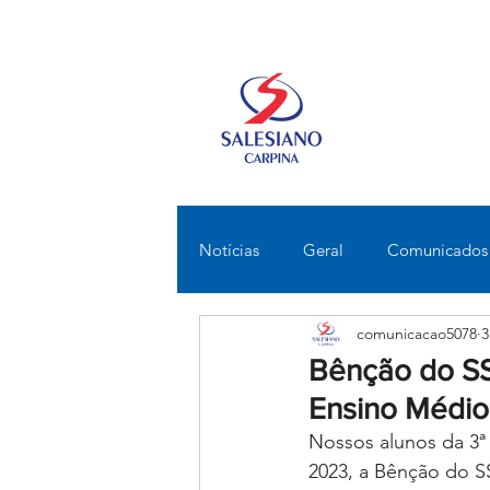
Notícias
Geral
Comunicados
comunicacao5078
3
Fundamental II
Ensino Médi
Bênção do SSA
Ensino Médio
Educomunicação
Bilíngue
Nossos alunos da 3ª
2023, a Bênção do SS