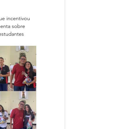
ue incentivou 
benta sobre 
estudantes 