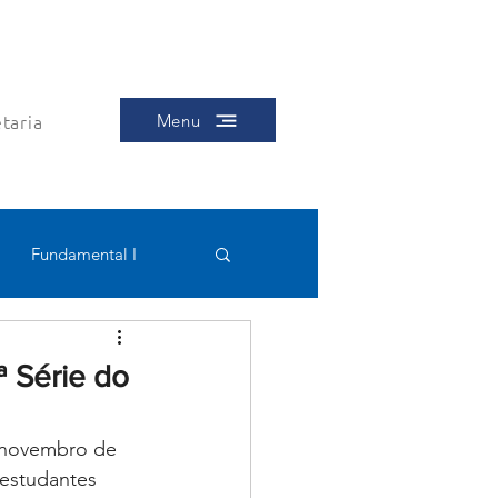
taria
Menu
Fundamental I
Educacional
ª Série do
e novembro de 
 estudantes 