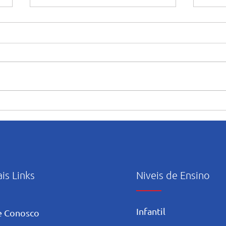
Salesiano Carpina celebra 68
Com m
anos de fundação
foi r
Carp
ais Links
Niveis de Ensino
Infantil
e Conosco