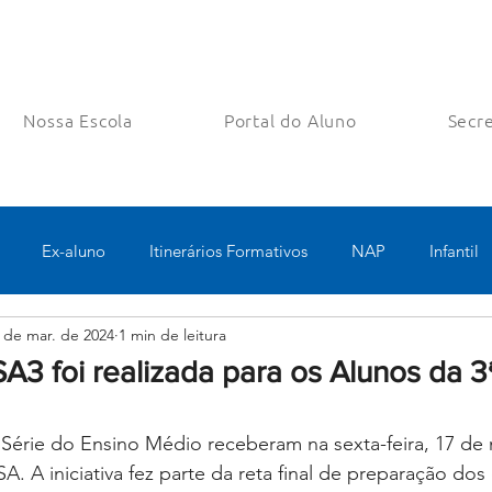
Nossa Escola
Portal do Aluno
Secre
Ex-aluno
Itinerários Formativos
NAP
Infantil
 de mar. de 2024
1 min de leitura
o
Pastoral
Esportes
Turno Integral
Tecnologia 
3 foi realizada para os Alunos da 3
Robótica
Bolsas filantrópicas
 Série do Ensino Médio receberam na sexta-feira, 17 d
A. A iniciativa fez parte da reta final de preparação dos