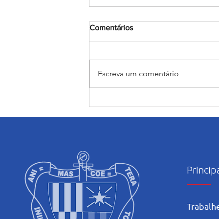
Comentários
Escreva um comentário
Salesiano Carpina retorna ao
Nordestão após 8 anos
Princip
Trabalh