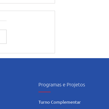
uita alegria, Salé Folia
ealizado no Salesiano
ina
Programas e Projetos
Turno Complementar