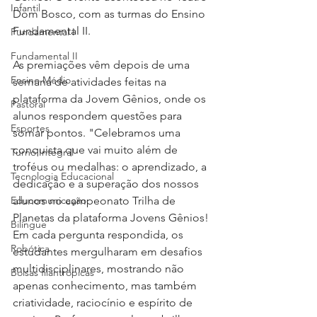
Infantil
Dom Bosco, com as turmas do Ensino 
Fundamental II. 
Fundamental I
Fundamental II
As premiações vêm depois de uma 
Ensino Médio
semana de atividades feitas na 
plataforma da Jovem Gênios, onde os 
Pastoral
alunos respondem questões para 
Esportes
somar pontos. "Celebramos uma 
conquista que vai muito além de 
Turno Integral
troféus ou medalhas: o aprendizado, a 
Tecnologia Educacional
dedicação e a superação dos nossos 
Educomunicação
alunos no campeonato Trilha de 
Planetas da plataforma Jovens Gênios! 
Bilíngue
Em cada pergunta respondida, os 
Robótica
estudantes mergulharam em desafios 
multidisciplinares, mostrando não 
Bolsas filantrópicas
apenas conhecimento, mas também 
criatividade, raciocínio e espírito de 