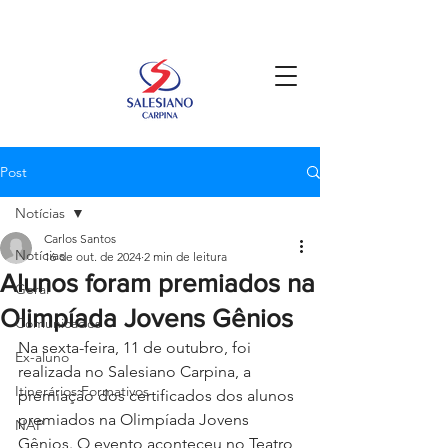
Post
Notícias
Carlos Santos
Notícias
16 de out. de 2024
2 min de leitura
Alunos foram premiados na
Geral
Olimpíada Jovens Gênios
Comunicados
Na sexta-feira, 11 de outubro, foi 
Ex-aluno
realizada no Salesiano Carpina, a 
Itinerários Formativos
premiação dos certificados dos alunos 
premiados na Olimpíada Jovens 
NAP
Gênios. O evento aconteceu no Teatro 