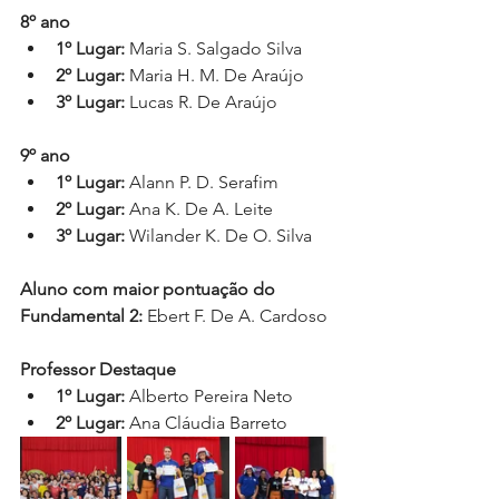
8º ano
1º Lugar:
 Maria S. Salgado Silva
2º Lugar:
 Maria H. M. De Araújo
3º Lugar:
 Lucas R. De Araújo
9º ano
1º Lugar:
 Alann P. D. Serafim
2º Lugar:
 Ana K. De A. Leite
3º Lugar:
 Wilander K. De O. Silva
Aluno com maior pontuação do 
Fundamental 2:
 Ebert F. De A. Cardoso
Professor Destaque
1º Lugar:
 Alberto Pereira Neto
2º Lugar:
 Ana Cláudia Barreto