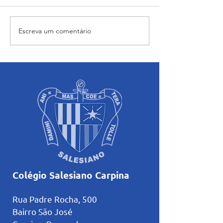
Escreva um comentário
Com o tema "A Magia da
Salesiano Carpin
Leitura", Festival Cultural
conquista medal
foi realizado no Salesiano
Olimpíada Nacio
Carpina
Ciências
Colégio Salesiano Carpina
Rua Padre Rocha, 500
Bairro São José