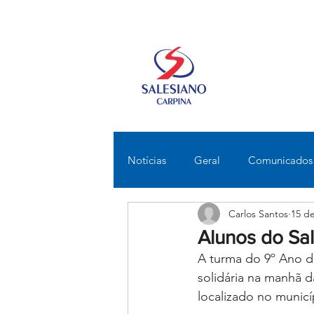
Notícias
Geral
Comunicados
Carlos Santos
15 d
Fundamental II
Ensino Médi
Alunos do Sal
A turma do 9º Ano do
Educomunicação
Bilíngue
solidária na manhã d
localizado no municí