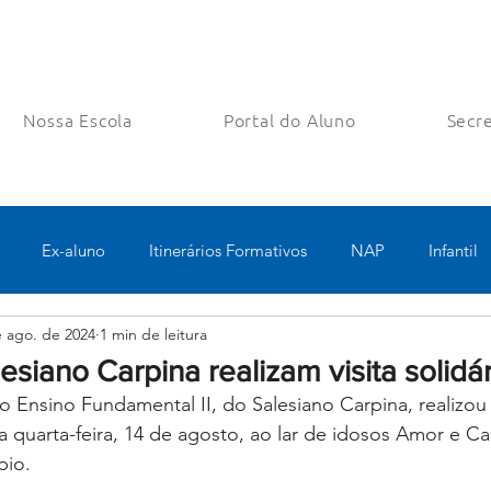
Nossa Escola
Portal do Aluno
Secre
Ex-aluno
Itinerários Formativos
NAP
Infantil
e ago. de 2024
1 min de leitura
o
Pastoral
Esportes
Turno Integral
Tecnologia 
esiano Carpina realizam visita solidár
 Ensino Fundamental II, do Salesiano Carpina, realizou 
Robótica
Bolsas filantrópicas
a quarta-feira, 14 de agosto, ao lar de idosos Amor e Ca
pio. 