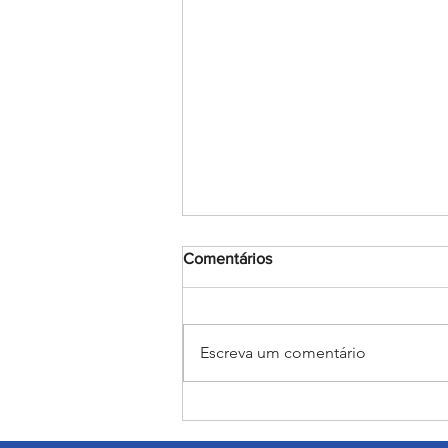
Comentários
Escreva um comentário
Salesiano Carpina retorna ao
Nordestão após 8 anos