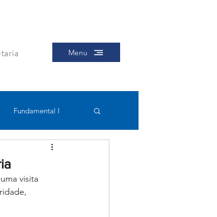
taria
Menu
Fundamental I
Educacional
ia
uma visita 
ridade, 