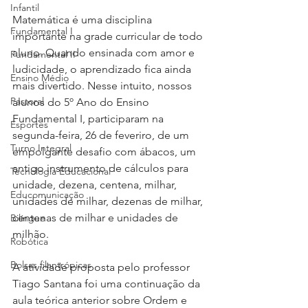
Infantil
Matemática é uma disciplina 
Fundamental I
importante na grade curricular de todo 
aluno. Quando ensinada com amor e 
Fundamental II
ludicidade, o aprendizado fica ainda 
Ensino Médio
mais divertido. Nesse intuito, nossos 
Pastoral
alunos do 5º Ano do Ensino 
Fundamental I, participaram na 
Esportes
segunda-feira, 26 de feveriro, de um 
Turno Integral
empolgante desafio com ábacos, um 
antigo instrumento de cálculos para 
Tecnologia Educacional
unidade, dezena, centena, milhar, 
Educomunicação
unidades de milhar, dezenas de milhar, 
centenas de milhar e unidades de 
Bilíngue
milhão.
Robótica
Bolsas filantrópicas
A atividade proposta pelo professor 
Tiago Santana foi uma continuação da 
aula teórica anterior sobre Ordem e 