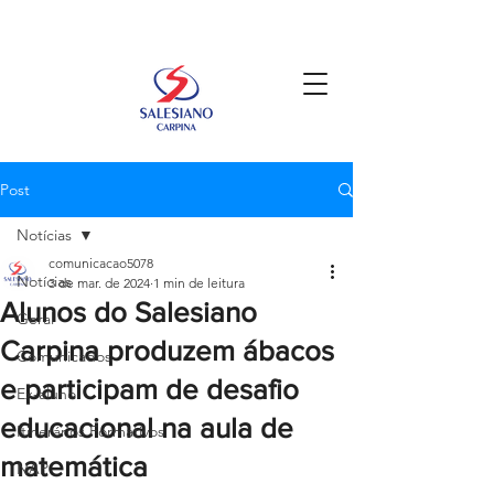
Post
Notícias
comunicacao5078
Notícias
3 de mar. de 2024
1 min de leitura
Alunos do Salesiano
Geral
Carpina produzem ábacos
Comunicados
e participam de desafio
Ex-aluno
educacional na aula de
Itinerários Formativos
matemática
NAP