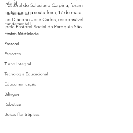
Infantil
Pastoral do Salesiano Carpina, foram 
entregues na sexta-feira, 17 de maio, 
Fundamental I
ao Diácono José Carlos, responsável 
Fundamental II
pela Pastoral Social da Paróquia São 
Ensino Médio
José, da cidade. 
Pastoral
Esportes
Turno Integral
Tecnologia Educacional
Educomunicação
Bilíngue
Robótica
Bolsas filantrópicas