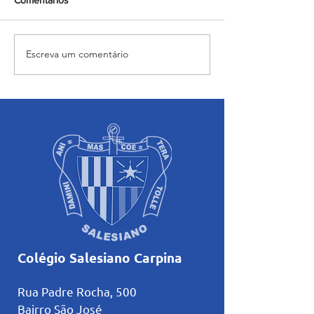
Escreva um comentário
Momento de Imposição
Salesiano Carpin
das Cinzas foi realizado
68 anos de fund
com alunos do Salesiano
Carpina
Colégio Salesiano Carpina
Rua Padre Rocha, 500
Bairro São José