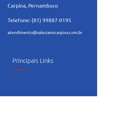
Carpina, Pernambuco
Telefone:
(81) 99887-0195
atendimento@salesianocarpina.co
m.br
Principais Links
Trabalhe Conosco
Política de Privacidade
Relatório de