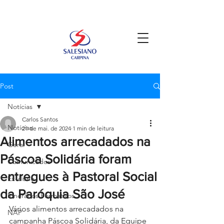
Post
Notícias
Carlos Santos
Notícias
21 de mai. de 2024
1 min de leitura
Alimentos arrecadados na
Geral
Páscoa Solidária foram
Comunicados
entregues à Pastoral Social
Ex-aluno
da Paróquia São José
Itinerários Formativos
Vários alimentos arrecadados na 
NAP
campanha Páscoa Solidária, da Equipe 