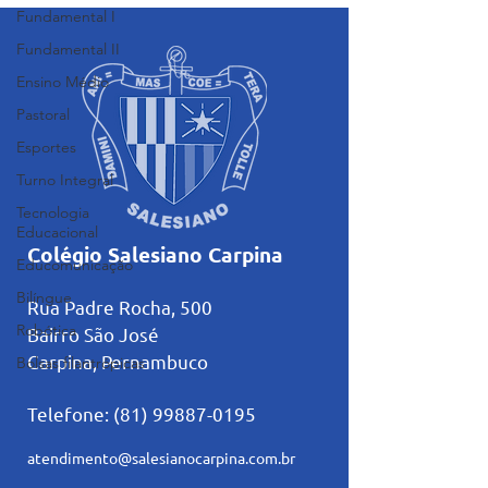
Fundamental I
Fundamental II
Ensino Médio
Pastoral
Esportes
Turno Integral
Tecnologia
Educacional
Colégio Salesiano Carpina
Educomunicação
Bilíngue
Rua Padre Rocha, 500
Robótica
Bairro São José
Carpina, Pernambuco
Bolsas filantrópicas
Telefone:
(81) 99887-0195
atendimento@salesianocarpina.co
m.br