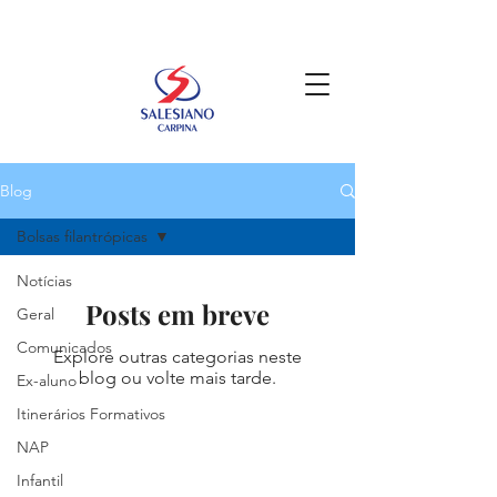
Blog
Bolsas filantrópicas
Notícias
Posts em breve
Geral
Comunicados
Explore outras categorias neste
blog ou volte mais tarde.
Ex-aluno
Itinerários Formativos
NAP
Infantil